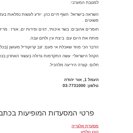
למטבח המערבי.
השראה בישראל: השף חיים כהן. יודע לעשות נפלאות בעז
פשוטים .
חומרים אהובים: בשר איכותי, דגים ופירות ים, אורז : מריז
פותח את היום עם: ביצת עין ולחם עבה.
הדבר הכי מוזר שאכלת אי פעם: זנב קרוקודיל מעושן (בכל
הקהל הישראלי: עשה התקדמות גדולה בעשור האחרון בנוש
חלום: קצרה היריעה מלהכיל.
העמל 1, אור יהודה
טלפון: 03-7731000
פרטי המסעדות המופיעות בכתב
מסעדת אלגריה
הצג טלפון