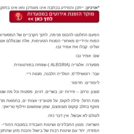
*ארכיון:
ייתכן והמידע בכתבה אינו מעודכן ו\או אינו בתוקף
הפעם החלטנו להכנס פנימה, לתוך הקרביים של המסעדות
המוח והידיים מאחורי המנות הטעימות, אלה שבגללם אנחנ
ועלינו. קבלו את אמיר נבו.
שם: אמיר נבו
מסעדה: אלגריה (ALEGRIA )-שמחה בפורטוגזית.
עבר: רוטשילד'ס, הגלריה הלבנה, מנטה ריי.
לימודים: תדמור.
סגנון: נרחב – פירות ים, בשרים, דגים, פסטות וכל מה שנ
מנת הדגל: פילה לוקוס, על פטוצ'יני אצות ים, בחמאת מרו
מוקף בחלב קוקוס מצומצם, שמן שומשום וזילוף טריאקי.
לעולם לא אבשל: אין דבר כזה.
השראה: מגוון התבלינים ושיטות העבודה במטבח ההודי- 
המזרח, יחד עם שיטות רבות של בישול והכנת מזון שהתקי