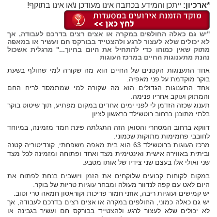
*ארכיון:
ייתכן והמידע בכתבה אינו מעודכן ו\או אינו בתוקף!
''יש גם כאלה החולפים במקרה או אצים רצים בדרכם לעבודה, אך
לא יכולים שלא לעצור לרגע ולהצטייד בבורקס חם ועשיר או במאפה
מתוק שאין כמוהו כדי להתחיל את היום בחיוך...'' מרגלית אשכול
נהנת מתענוגות החיים
במרכז העוגות
אחד התענוגות הקטנים של החיים הוא מה שקורה למי שחולף בשעת
בוקר מוקדמת על פני מאפיה.
אחד התענוגות הגדולים הוא מה שקורה למי שמתמסר לריח החם
והמתוק ועוקב אחריו פנימה.
תענוג שכזה הזדמן לי לפני ימים אחדים במקום מפתיע, תוך שיטוט בוקר
בלתי מתוכנן ברחוב רוטשילד בראשון לציון.
דווקא ברחוב המסחרי והסואן הזה התגלתה פינת חמד מזמינה, במיוחד
לחובבי פחמימות מתוקות שכמוני.
מרכז העוגות ברוטשילד 63 הוא בית מאפה משפחתי, קונדיטוריה קטנה
וביתית באווירה אישית ואינטימית מצד ואחד ופתוחה ומזמינה לכל מצד
שני ואולי אלו בעצם שני צידיו של אותו מטבע.
במקום לקוחות קבועים שלוקחים את הזמן ויושבים בנחת לפתוח את
היום לאט עם קפה לנדוור מעולה ומבחר עוגיות טריות של בוקר.
יש קמישים ועוגיות ריבה, אוזני חמור פריכות וקוראסון חמאה טרי וטוב.
יש גם כאלה כמוני, החולפים במקרה או אצים רצים בדרכם לעבודה, אך
לא יכולים שלא לעצור לרגע ולהצטייד בבורקס חם ועשיר בגבינה או