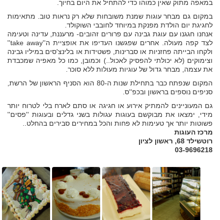
במאפה מתוק שאין כמוהו כדי להתחיל את היום בחיוך.
במקום גם מבחר עוגות שמנת משובחות שלא רק נראות טוב. מתאימות
לחגיגת יום הולדת מפנקת במיוחד לחובבי השוקולד.
אנחנו חגגנו עם עוגת גבינה עם פרורים זהובים- מרעננת, עדינה וטעימה
לצד קפה מעולה. אחרים שפגשנו העדיפו את אופציית ה''take away''
ולקחו הבייתה פחזניות או סברינות, פשטידות או בלינצ'סים במיליו גבינה
וצימוקים (לא יכולתי להפסיק לאכול..) וכמובן, כמו כל מאפיה שמכבדת
את עצמה, מבחר גדול של עוגיות מעולות ללא סוכר.
המקום שנפתח כבר בתחילת שנות ה-80 הוא הסניף הראשון של הרשת,
סניפים נוספים בראשון ובכפ''ס.
גם המעוניינים להמתיק אירוע או חגיגה או סתם לארח בלי לטרוח יותר
מידי, ימצאו את מבוקשם בעוגות עגולות בשני גדלים ובעוגות ''פסים''
פשוטות יותר אך טעימות לא פחות והכל במחירים סבירים בהחלט..
מרכז העוגות
רוטשילד 68, ראשון לציון
03-9696218