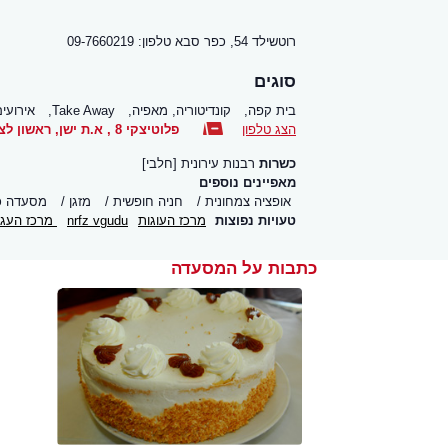
רוטשילד 54, כפר סבא טלפון: 09-7660219
סוגים
בית קפה,
קונדיטוריה, מאפיה,
Take Away,
אירועי
הצג טלפון
פלוטיצקי 8 , א.ת ישן
,
ראשון לצי
כשרות
רבנות עירונית [חלבי]
מאפיינים נוספים
אופציה צמחונית
חניה חופשית
מזגן
מסעדה כ
טעויות נפוצות
מרכז העוגות
nrfz vgudu
מרכז העגו
כתבות על המסעדה