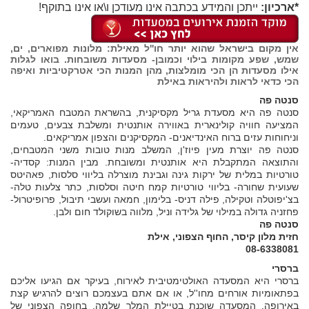
*ארכיון:
ייתכן והמידע בכתבה אינו מעודכן ו\או אינו בתוקף!
אין מקום בישראל שהוא יותר חו''ל מאילת: מלונות מפוארים, ים,
שמש, שפע מקומות בילוי וכמובן- מסעדות משובחות. בואו לגלות
אילו מסעדות הן הכי מומלצות, מהן המנות הכי אטרקטיביות ואיפה
הכי כדאי לראות ולהיראות
באילת
סנטה פה
סנטה פה היא מסעדת גריל מקסיקנית, בהשראת המטבח האמריקאי,
המציעה חוויה קולינארית באווירה אותנטית ומשלבת צבעים, טעמים
וניחוחות עזים ברוח האינדיאנים- המקסיקנים והצפון אמריקאים.
סנטה פה יוצרת מעין פיוז'ן, המשלב מנות טובות משני המטבחים,
והתוצאה המתקבלת היא אותנטית ומשובחת. מבין המנות: קסדיה-
טורטיות במלית של ירקות גינה וגבינת מוצרלה בליווי סלסות, פאהיטס
שעועית שחורה- בליווי טורטיות קמח חיטה וסלסות, כתר צלעות טלה-
בצ'יפוטלה וטקילה, פילה דניס- בלימון, חמאה ועשבי תיבול, פרופיטרול-
פחזניה גדולה במילוי של גלידה וניל, מלווה בשוקולד חום ולבן.
סנטה פה
חזית מלון קיסר, החוף הצפוני, אילת
08-6338081
ברסרי
ברסרי היא המסעדה האולטימטיבית לאירוח, בעיקר אם הגיעו אליכם
בפתאומיות אורחים מחו''ל, או אם אתם בעצמכם רוצים להרגיש קצת
באירופה. המסעדה שוכנת בטיילת המלך שלמה, בחופה הצפוני של