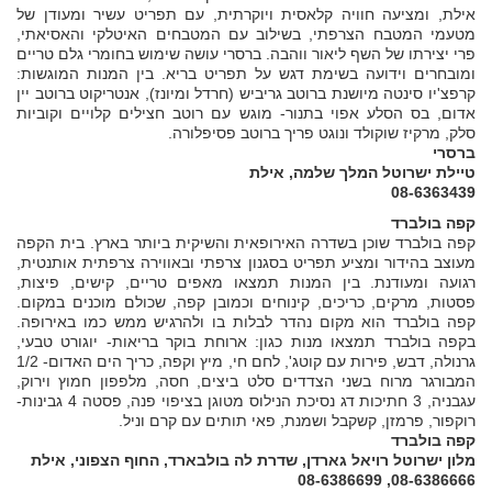
אילת, ומציעה חוויה קלאסית ויוקרתית, עם תפריט עשיר ומעודן של
מטעמי המטבח הצרפתי, בשילוב עם המטבחים האיטלקי והאסיאתי,
פרי יצירתו של השף ליאור ווהבה. ברסרי עושה שימוש בחומרי גלם טריים
ומובחרים וידועה בשימת דגש על תפריט בריא. בין המנות המוגשות:
קרפצ'יו סינטה מיושנת ברוטב גריביש (חרדל ומיונז), אנטריקוט ברוטב יין
אדום, בס הסלע אפוי בתנור- מוגש עם רוטב חצילים קלויים וקוביות
סלק, מרקיז שוקולד ונוגט פריך ברוטב פסיפלורה.
ברסרי
טיילת ישרוטל המלך שלמה, אילת
08-6363439
קפה בולברד
קפה בולברד שוכן בשדרה האירופאית והשיקית ביותר בארץ. בית הקפה
מעוצב בהידור ומציע תפריט בסגנון צרפתי ובאווירה צרפתית אותנטית,
רגועה ומעודנת. בין המנות תמצאו מאפים טריים, קישים, פיצות,
פסטות, מרקים, כריכים, קינוחים וכמובן קפה, שכולם מוכנים במקום.
קפה בולברד הוא מקום נהדר לבלות בו ולהרגיש ממש כמו באירופה.
בקפה בולברד תמצאו מנות כגון: ארוחת בוקר בריאות- יוגורט טבעי,
גרנולה, דבש, פירות עם קוטג', לחם חי, מיץ וקפה, כריך הים האדום- 1/2
המבורגר מרוח בשני הצדדים סלט ביצים, חסה, מלפפון חמוץ וירוק,
עגבניה, 3 חתיכות דג נסיכת הנילוס מטוגן בציפוי פנה, פסטה 4 גבינות-
רוקפור, פרמזן, קשקבל ושמנת, פאי תותים עם קרם וניל.
קפה בולברד
מלון ישרוטל רויאל גארדן, שדרת לה בולבארד, החוף הצפוני, אילת
08-6386666, 08-6386699