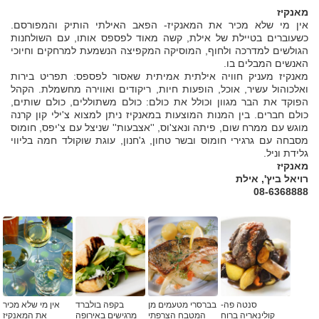
מאנקיז
אין מי שלא מכיר את המאנקיז- הפאב האילתי הותיק והמפורסם.
כשעוברים בטיילת של אילת, קשה מאוד לפספס אותו, עם השולחנות
הגולשים למדרכה ולחוף, המוסיקה המקפיצה הנשמעת למרחקים וחיוכי
האנשים המבלים בו.
מאנקיז מעניק חוויה אילתית אמיתית שאסור לפספס: תפריט בירות
ואלכוהול עשיר, אוכל, הופעות חיות, ריקודים ואווירה מחשמלת. הקהל
הפוקד את הבר מגוון וכולל את כולם: כולם משתוללים, כולם שותים,
כולם חברים. בין המנות המוצעות במאנקיז ניתן למצוא צ'ילי קון קרנה
מוגש עם ממרח שום, פיתה ונאצ'וס, ''אצבעות'' שניצל עם צ'יפס, חומוס
מסבחה עם גרגירי חומוס ובשר טחון, ג'חנון, עוגת שוקולד חמה בליווי
גלידת וניל.
מאנקיז
רויאל ביץ', אילת
08-6368888
סנטה פה-
בברסרי מטעמים מן
בקפה בולברד
אין מי שלא מכיר
קולינאריה ברוח
המטבח הצרפתי
מרגישים באירופה
את המאנקיז