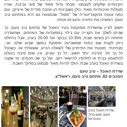
הקינוחים שלקחנו לעצמנו- מבחר גדול מאוד של סוגי גבינות, שהיו
מעולות ואיכותיות מאוד, כולן (שגבינות הן אהבה סודית של איציק), וגם
כמה עוגות מהקונדיטוריה של ''אסול'' שנמצאת גם היא במתחם טיב
טעם, המשיכו את החוויה והעצימו אותה.
חשוב לציין שהשדרה ממוקמת בעיר האוכל של מתחם טיב טעם, כך
שניתן לשלב את הקנייה עם בילוי במסעדות של המתחם, ושהשדרה
פתוחה רק בשישי שבת, מ10:30 בבוקר ועד 20:00 בערב, אבל בהחלט
ניתן לקנות שם כמות שמשביעה ומפנקת במשך שבוע שלם. אני,
מבחינתי, מצאתי את הפיתרון שלי לשאלה ההיא, ששאלתי אז- כשהכל
כל כך זול, והרבה יותר חשוב, כל כך טעים, אין שום סיבה בעולם
להתאמץ בבית או לחלופין להישאר רעב. ועל כך שנו חכמים: מי שקנה
בשדרת האוכל בערב שבת, הולך להיות מאוד מבסוט במהלך השבת...
שדרת האוכל – טיב טעם
המכבים 62, מתחם טיב טעם, ראשל''צ.
שדרת האוכל בטיב
טעם: מגוון גדול,
טעים וזול