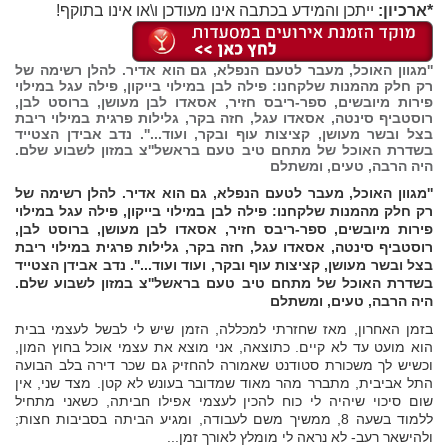
*ארכיון:
ייתכן והמידע בכתבה אינו מעודכן ו\או אינו בתוקף!
''מגוון האוכל, מעבר לטעם הנפלא, גם הוא אדיר. להלן רשימה של
רק חלק מהמנות שלקחנו: פילה לבן במילוי בייקון, פילה עגל במילוי
פירות מיובשים, ספר-ריבס חזיר, אסאדו לבן מעושן, ברוסט לבן,
רוסטביף סינטה, אסאדו עגל, חזה בקר, גלילות פרגית במילוי ריבת
בצל ובשר מעושן, קציצות עוף ובקר, ועוד...''. נדב אבידן הצטייד
בשדרת האוכל של מתחם טיב טעם בראשל''צ במזון לשבוע שלם.
היה הרבה, טעים, ומשתלם
''מגוון האוכל, מעבר לטעם הנפלא, גם הוא אדיר. להלן רשימה של
רק חלק מהמנות שלקחנו: פילה לבן במילוי בייקון, פילה עגל במילוי
פירות מיובשים, ספר-ריבס חזיר, אסאדו לבן מעושן, ברוסט לבן,
רוסטביף סינטה, אסאדו עגל, חזה בקר, גלילות פרגית במילוי ריבת
בצל ובשר מעושן, קציצות עוף ובקר, ועוד ועוד...''. נדב אבידן הצטייד
בשדרת האוכל של מתחם טיב טעם בראשל''צ במזון לשבוע שלם.
היה הרבה, טעים, ומשתלם
בזמן האחרון, מאז שחזרתי למכללה, הזמן שיש לי לבשל לעצמי בבית
הוא מועט עד לא קיים. כתוצאה, אני מוצא את עצמי אוכל בחוץ המון,
וכשיש לך משכורת סטודנט שאמורה להחזיק גם שכר דירה בלב הבועה
התל אביבית, מתברר מהר מאוד שמדובר בעונש לא קטן. מצד שני, אין
שום סיכוי שיהיה לי כוח להכין לעצמי אפילו חביתה, כשאני מתחיל
ללמוד בשעה 8, ממשיך משם לעבודה, ומגיע הביתה בסביבות חצות;
ולהישאר רעב- לא נראה לי מומלץ לאורך זמן...