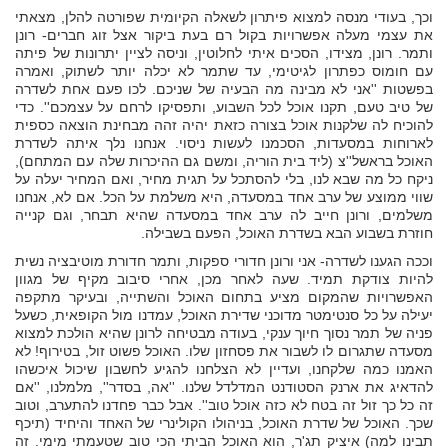
וכך, בעודי מנסה למצוא פיתרון לשאלה הקיומית שפורטה להלן, מצאתי
את עצמי מעלה אפשרויות בקול רם בעת ביקור אצל זוג חברים- רונן
ותמר. רונן, מצידו, הסכים איתי לחלוטין, וניסה לציין יתרונות של פיתה
עם חומוס כפתרון לגיטימי, עד שתמר לא יכלה יותר לשתוק, ואמרה
בפשטות ''אני לא מבינה מה הבעיה של שניכם. לכו פעם אחת לשדרה
של טיב טעם, תקנו אוכל לכל השבוע, ותפסיקו לרחם על עצמכם''. כדי
להוכיח לה שלקנות אוכל בצורה כזאת יהיה זהה מבחינת הוצאה כספית
לארוחות במסעדות, הסכמנו לעשות ניסוי. אנחנו נלך איתה לשדרת
האוכל בראשל''צ (ליד בית הוריה, ומשם גם ההיכרות שלה עם המתחם),
ניקח כל מה שבא לנו, בלי להסתכל על תגית מחיר, ואם המחיר יעלה על
שווי ממוצע של ערב אחד במסעדה, היא משלמת על הכל. אם לא, אנחנו
משלמים, ורונן חייב לה ערב אחד במסעדה שהיא תבחר, וגם קנייה
חוזרת בשבוע הבא בשדרת האוכל, הפעם בשבילה.
וככה הגענו לשדרה- אני ורונן חדורי ספקות, ותמר חדורת מוטיבציה נשית
להיות צודקת תמיד. שעה לאחר מכן, אחרי סיבוב מקיף של מגוון
האפשרויות שהמקום מציע בתחום האוכל והשתייה, ובעיקר מתקפה
יעילה על כל סנטימטר מדוכני שדירת האוכל, עמדנו מול הקופאית, כשעל
פניה של תמר נסוך חיוך ענקי, בעודה מבטיחה לרונן שהיא הולכת למצוא
מסעדה שתגרום לו לשבור את פסחזון שלו. האוכל פשוט זול, בטירוף! לא
האמנו כמה שלקחנו, ועדיין לא הצלחנו להגיע לחשבון שיכול איכשהו
להדאיג את ארנק הסטודנט המדלדל שלנו. ''אה, בסדר'', מלמלנו, ''אם
זה כל כך זול זה בטח לא כזה אוכל טוב''. אבל כבר פחדנו להתערב, וטוב
שכך. האוכל של שדרת האוכל, בניהולו הקולינרי של האחד והיחיד (תיכף
תבינו למה) איציק תג'ר, הוא האוכל הביתי הכי טוב שטעמתי מימי. זה