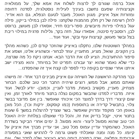
אוכל ברמה שגורם לך לרצות לשלוח את אמא שלך, על ממולאיה
וקציצותיה שפעם נחשבו בעיניך לעילית נוסטלגית, לסדנה דחופה
ומזורזת אצל איציק. מגוון האוכל, מעבר לטעם הנפלא, גם הוא אדיר.
להלן רשימה של רק חלק מהמנות שלקחנו: פילה לבן במילוי בייקון, פילה
עגל במילוי פירות מיובשים, ספר-ריבס חזיר, אסאדו לבן מעושן, ברוסט
לבן, רוסטביף סינטה, אסאדו עגל, חזה בקר, גלילות פרגית במילוי ריבת
בצל ובשר מעושן, קציצות עוף ובקר, ועוד ועוד...
במהלך השוטטות שלנו, נתקלנו באיציק שהוזכר קודם לכן, כשהוא מהלך
בין הקונים, שואל, מציע, מתעניין, עוזר לבחור- וכשהגיע אלינו, ושמע את
סיפור ההתערבות, הציע לנו את הדבר הבא- אנחנו ניקח כל מה שנרצה,
כדי שלא נאמר שהוא יצר עבורנו תפריט זול במיוחד, והוא מצידו ישב
איתנו אחרי שנסיים בקופה כדי לספר לנו קצת איך זה שהפסדנו...
כבר מהדקה הראשונה של השיחה עם איציק מבינים דבר אחד- זה מישהו
שאתם ממש, אבל ממש, רוצים שיהיה החבר הכי טוב שלכם. הבחור
מצחיק, מעניין, מקשיב באמת, מדבר לעניין, וכמובן- יודע לבשל. ועוד
איזה. מדבריו למדנו שהבשר במקום נצלה בתנור מיוחד לאורך זמן, ואין
שום קיצורי דרך בדרך למוצר הכי איכותי שאפשר. בין אם מדובר בבשר
צלוי, בתבשיל קדירה או בתוספות (כמו קוסקוס, ירקות וכו'), הכל מוכן
באופן הכי מוקפד ומדויק שאפשר. בשר שצריך להיצלות במשך 6 שעות
בתנור איטי, יקבל בדיוק את זה, והכל כדי שאצלנו בצלחת יהיה האוכל
הכי טוב שהוא מסוגל ליצור- והוא מסוגל. 3 ימים אחרי הביקור בשדרת
האוכל, כשהמקרר עדיין עמוס מכל טוב, אני עדיין מברך את איציק על
קיומו. כל מנה ומנה שאכלתי פשוט גרמה לי להרגיש שאני במסעדה
איכותית ונפלאה, שרק במקרה דומה נורא בעיצוב שלה לחדר שלי, וגם