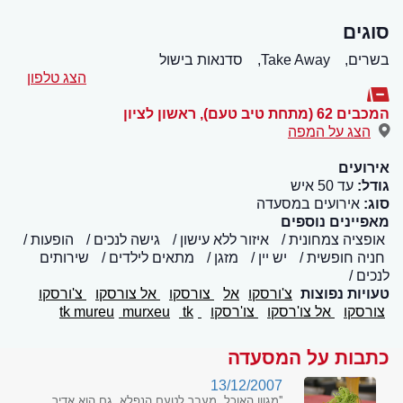
סוגים
בשרים,
Take Away,
סדנאות בישול
הצג טלפון
המכבים 62 (מתחת טיב טעם)
,
ראשון לציון
הצג על המפה
אירועים
גודל:
עד 50 איש
סוג:
אירועים במסעדה
מאפיינים נוספים
אופציה צמחונית
איזור ללא עישון
גישה לנכים
הופעות
חניה חופשית
יש יין
מזגן
מתאים לילדים
שירותים
לנכים
טעויות נפוצות
צ'ורסקו
אל
צורסקו
אל צורסקו
צ'ורסקו
צורסקו
אל צו'רסקו
צו'רסקו
tk mureu
tk
murxeu
כתבות על המסעדה
13/12/2007
''מגוון האוכל, מעבר לטעם הנפלא, גם הוא אדיר.