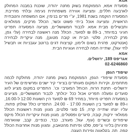
אמא
מסעדת אמא, הממוקמת בשוק מחנה יהודה, שוכנת במבנה המחולק
לארבעה חללים, ומציעה אווירה משפחתית נעימה ובלתי מחייבת.
המסעדה הוקמה בשנת 1981, ע''י מרים בנימין, אם המשפחה והטבחית
הראשית, ומציעה אוכל ביתי פשוט וכשר, הכולל מרקים, ממולאים
ותבשילים מבית אמא. לכבוד חמשושליים, מציעה המסעדה תפריט
חגיגי במיוחד, ב-89 ₪ לסועד, הכולל מנה ראשונה לבחירה (עלי גפן,
מרק לבחירה, סלטי הבית או קובה מטוגן), מנה עיקרית לבחירה
(אנטרקוט, פרגית בשום ולימון, קציצות דגים ברוטב עגבניות או תבשיל
לחי עגל), שתייה חמה לבחירה ועוגיות הבית.
אמא
אגריפס 189, ירושלים.
02-6246860
שיפודי הגפן
מסעדת שיפודי הגפן, הממוקמת בשוק מחנה יהודה, מחולקת לכמה
מתחמים, וקירות המקום מעותרים בציורי קיר ישנים ומרשימים של העיר
ירושלים- תחנת הרוח, הכותל המערבי וכו'. התפריט במקום מציע לזוג
סועדים ומעלה תפריט אכול ככל יכולתך. לכבוד חמשושליים, מציעים
במסעדה תפריט מיוחד, במחיר 69 ₪ לסועד הין השעות 12:00 ל-16:00,
ו-89 ₪ לסועד בין השעות 17:00 - 24:00. התפריט כולל שולחן פתוח,
עליו יונחו שתייה קרה, 15 סוגי סלטים, מגוון מנות ראשונות הכולל
ממולאי ירקות, קובה, סיגרים ופסטלים, מגוון מנות עיקריות הכולל מיקס
שיפודים ובשרים (עוף, עגל, מעורב, כבד, כנפיים, קבב, שווארמה
פרגיות) בליווי צ'יפס, סלט ופיתות מהטאבון, ומגוון מנות אחרונות הכולל
קפה, תה, בקלאווה ופירות העונה.