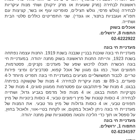
ראשונות לבחירה (מרק שעועית או מרק ירקות) ושתי מנות עיקריות
לבחירה (גולש פרסי, גולש חצילים, סופריטו עוף או בשר, קציצות עם
תפו''א ועגבניות בתנור, או גונדי). שני התפריטים כוללים סלטי הבית
ושתייה.
אוכלים בשוק
התפוח 8, ירושלים.
02-6222922
מעדניית חי בונה
מעדניית חי בונה שוכנת בבניין שנבנה בשנת 1919. החנות עצמה נפתחה
בשנת 1923, והייתה החנות הראשונה בשוק מחנה יהודה. במעדניית חי
בונה הכשרה תוכלו לרכוש שפע של מעדנים: נקניקים, פסטרמות,
חמוצים ועוד, כמו גם מגוון של אוכל קפוא, סנדביצ'ים ומיצי פירות
טריים. לכבוד חמשושליים מציעים במעדניית חי בונה תפריט מיוחד ל-4
סועדים, ב-89 ₪: מנה עיקרית לבחירה: 4 מנות של שקשוקה בפיתה/
בבגט, 4 מנות של פיתה/בגט עם פסטרמות ממגוון סוגים, 4 מנות של 2
נקניקיות חמות בבגט, או 4 מנות פול מדמס בגביע גדול; ושתייה
לבחירה: 4 כוסות קטנות של מיץ רימונים טבעי, 4 כוסות בינוניות של מיץ
תפוזים טבעי, או 4 כוסות גדולות של מיץ גזר טבעי. את המנות של
מעדניית חי בונה ניתן לאכול במקום, או לקחת בטיי-אווי, ולאכול בחוץ,
על ספסל או תוך כדי הליכה והנאה מססגוניות שוק מחנה יהודה.
מעדניית חי בונה
התפוח 1, ירושלים.
02-6234197