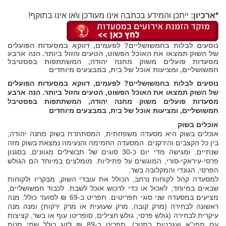
*ארכיון:
ייתכן והמידע בכתבה אינו מעודכן ו\או אינו בתוקף!
נוסעים לבלות בחמשושליים? לפעמים, דווקא במסעדות הפועלים
של השוק תמצאו את האוכל הפשוט, הטעים והזול ביותר. הנה ארבע
מסעדות פועלים משוק מחנה יהודה, המשתתפות בפסטיבל
חמשושליים, ומציעות אוכל של בית, במבצעים מיוחדים
נוסעים לבלות בחמשושליים? לפעמים, דווקא במסעדות הפועלים
של השוק תמצאו את האוכל הפשוט, הטעים והזול ביותר. הנה ארבע
מסעדות פועלים משוק מחנה יהודה, המשתתפות בפסטיבל
חמשושליים, ומציעות אוכל של בית, במבצעים מיוחדים
אוכלים בשוק
אוכלים בשוק היא מסעדה משפחתית, המסתתרת בשוק מחנה יהודה,
בין כל הקצבים והירקנים. המסעדה החמימה והנעימה נמצאת בשוק מזה
שנתיים, ומגישה מדי יום כ-30 סוגים של תבשילים מגוונים, בסגנון
פרסי-עיראקי-סורי, המוגשים על פתיליות. מומלצים במיוחד הם הגולש
הפרסי, הגונדי והמקלובה בשר.
למסעדה קהל לקוחות נרחב, הכולל את עובדי השוק, מבקריו ולקוחות
שבאים במיוחד, לאכול או כדי לרכוש אוכל לשבת. לכבוד חמשושליים,
מציעים במסעדה שני סוגי תפריטים. תפריט ב-69 ₪ לסועד כולל: מנה
ראשונה לבחירה (מרק קובה, מרק שעועית או מרק ירקות) ומנה מנה
עיקרית לבחירה (גולש פרסי, גולש חצילים, סופריטו עוף או בשר, קציצות
עם תפו''א ועגבניות בתנור). תפריט ב-89 ₪ לזוג כולל שתי מנות