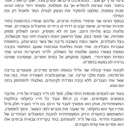
ציפוי פריך וקראנצ'י, ממולא בכרעיים של עופיון צעיר, שקדים ואורז, אפוי
בתנור. מנה טעימה להפליא אך גם ממלאת, ומאחר ויחד עימה הגיעו
מנות נוספות, נאלצנו להפקיר את הבצק לגורלו המר ולאכול רק את
המילוי.
בנוסף הגיעו שני שיפודי מתכת ארוכים, עליהם שופדו במיומנות נתחי
פרגיות עסיסיים, שישה קבבים דרוזיים ביתיים מתובלים ובשרניים, ושתי
צלעות כבש צלויות היטב. אם זה לא מספיק, הגיעו לשולחן מסחן
וספיחה, שני מאפי בצק. שעל הראשון הונחו רצועות חזה עוף מבושלות,
בצל ותבלינים, והשני כוסה בשכבה נדיבה של בשר כבש טחון, בתוספת
עגבניות ותבלינים. שתי מנות נפלאות וטעימות שעקב המחסור בקיבה
נוספת נשארו כמעט שלמות על השולחן. לליווי העיקריות הגיעו שתי
כוסיות תמרהינדי, משקה מתקתק על בסיס תמרים, שמסיבה שאינה
ברורה לא נמצא בתפריט.
לקינוח זוגתי קיבלה שני גלילי כנאפה חמים ופריכים, מעוטרים בריבה
אדמדמה, ומנת מלבי עדינה. אני, שהאבולוציה השאירה אותי, כמו את
שאר אחי הגברים, ללא קיבה נפרדת לקינוחים, נאלצתי להסתפק בתה
עם נענע.
בעוד אנו לוגמים מכוסות התה שלנו, ספר לנו ח'יר בקצרה על חייו. מדובר
באנשים מקסימים, אביו בן ה-80 עובד כל חייו כחקלאי בחלקות
המשפחתיות, אותן הוא ממשיך לעבד עד היום. בנו ח'יר העביר חלק גדול
מחייו אף הוא כחקלאי, עד שעבר את הכביש לפני כעשור, והפך למסעדן,
המשתמש בתוצרת הירק המשפחתית להכנת המאכלים הנהדרים של
המטבח הדרוזי. בנו של ח'יר, לעומתם, בחר בקריירה צבאית ובימים אלו
הוא מסיים את קורס הקצינים.