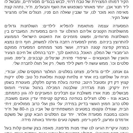
הקיר דמותו המצוירת של טבח דרוזי, לבוש בבגדים מסורתיים, ומבשל לו
ליד תנור אבן. יותר מאוחר כשנפגוש את השף והבעלים, ח'יר, נתהה קצת
מאיפה הוא מוכר לנו, עד שנבין שאלה הם פניו, הנגלים אלינו מהציור
שעל הקיר.
המסעדה עצמה מותאמת להפליא לילדים: השולחנות גדולים
מהשולחנות הקטנים אליהם הורגלנו עד היום במסעדות. המעברים בין
השולחנות מרווחים, ופשוט מזמינים את הזאטוט הישראלי הממוצע
להתרוצץ ביניהם. מחוץ למסעדה רחבה גדולה למשחק, חוף הים נמצא
במרחק קפיצה קטנה הצידה, ועשר מטר ממתחם המסעדה ממוקם
הג'ימבורי של המלון. האוכל, בהתאם לכך, ידבר בהחלט אל חיכם הצעיר
והאנין של הצאצאים – שיפודי פרגית, שניצלים, קבבונים, צ'יפס, מגוון
סלטים וכו'. ממש עושה לי חשק לילד משלי. רק אל תגלו לחברה שלי.
גם אנחנו, ילדים גדולים, פצחנו בסלטים. המלצר המקסים שלנו, עבודי,
הניח על שולחננו בזו אחר זו צלחות קטנות ומלאות כל טוב: סלט ירקות
קצוץ דק דק ומטובל היטב; טחינה בעלת מרקם חלקלק, מעוטרת בשמן
זית ירקרק; מנת מג'דרה; שולבטה המכילה בורגול וגרגירי חומוס
מבושלים; מנת אורז משולבת עם תבלינים המעניקים לה גוון כתמתם;
באבא גנוז - סלט חצילים בטחינה במרקם קטיפתי עדין וטעם משובח;
סלט כרוב חמוץ העשוי בדיוק במידה; עלי גפן ועלי כרוב ממולאים; זיתי
הבית, שגודלו ונקטפו במטעים המשפחתיים של אביו בן ה-80 של ח'יר
והוכנו במטבח מסעדת אלחר. יחד עם הסלטים הובא קנקן של משקם
אדמדם ומרענן, לימון-רימון. משקה טעים ומיוחד באותה מידה.
כמנה עיקרית הגיעו לנו שתי מנות מדפונה, מאפה בצק שחום קלות בעל