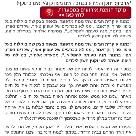
*ארכיון:
ייתכן והמידע בכתבה אינו מעודכן ו\או אינו בתוקף!
''כמנה עיקרית הגיעו שתי מנות מדפונה, מאפה בצק שחום קלות בעל
ציפוי פריך וקראנצ'י, ממולא בכרעיים של עופיון צעיר, שקדים ואורז,
אפוי בתנור. מנה טעימה להפליא..''. מסעדת אלחיר, בטיילת חיפה,
עשתה לשי וקנין חשק לילדים
''כמנה עיקרית הגיעו שתי מנות מדפונה, מאפה בצק שחום קלות בעל
ציפוי פריך וקראנצ'י, ממולא בכרעיים של עופיון צעיר, שקדים ואורז,
אפוי בתנור. מנה טעימה להפליא..''. מסעדת אלחיר, בטיילת של
חיפה, עשתה לשי וקנין חשק לילדים
במקור זה היה אמור להיות יום של מנוחה בבית והתאוששות מהצום.
בפועל, אני וזוגתי התרוצצנו כל היום. אני נאלצתי ''לבלות'' חלק ניכר
מהיום באוניברסיטה ברצף של דיונים מעייפים, וזוגתי קיפצה לה
מפגישה מיותרת אחת לשנייה. כך יצא שבמקום לבלות את כל היום
יחדיו, נפגשנו סופסוף בשעת ערב מוקדמת בתחנת הרכבת בחוף הכרמל.
מאחר ושנינו לא ממש אכלנו ארוחה ראויה במשך כל היום - החלטנו
שמגיע לנו פינוק בדמות ארוחה במסעדה. וכך אנו צועדים לאורכה של
הטיילת, שלובי ידיים, מחפשים לנו מקום נחמד לבלות בו את ארוחת
הערב. כשכבר נראה היה שנגמר לנו החוף ועלינו לשים פעמינו חזרה,
הבחינה זוגתי במלון מרידיאן כשבסמוך לו שוכנת מסעדת אלחיר.
הקירות של מסעדת אלחיר אוירו כולם בידי אמן מקומי, על מנת לתאר
את אורח החיים בבית הדרוזי. בסמוך לבמת העץ בה ישבנו התנוסס על