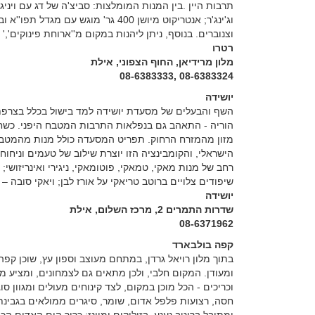
תרבות היין .בין המנות המומלצות: סביצ'ה של דג עם ויניג
וג'ינג'ר; אנטריקוט מיושן 400 גר' מו
וצנוברים. בנוסף, ניתן ליהנות במקום מ''ארוחת פינוקים
רטרו
מלון מרידיאן, החוף הצפוני, אילת
08-6383324 ,08-6383333
יושידה
השף והבעלים של מסעדת יושידה למד בישול בכלל בצרפת.
הוריה - התאהב גם בנפלאות התרבות המטבח היפני. כשחז
מזון מהמזרח הרחוק. תפריט המסעדה כולל מנות מהמטבח
הישראלי, והקומבינציה הזו יוצרת שילוב של טעמים וניחו
רחב של מנות מאקי, טמאקי, פוטומאקי, ניגירי ואינריזושי;
שיפודים צלויים ברוטב טריאקי על אורז לבן; ויאקי סובה –
יושידה
שדרות התמרים 2, מרכז השלום, אילת
08-6371962
קפה בולבארד
בתוך מלון רויאל גרדן, במתחם מעוצב וספון עץ, שוכן קפ
ומעודן. המקום חלבי, ולכן מתאים גם לצמחונים, ומציע מ
חסה, רצועות פלפל אדום, שומר, סיגרים ממולאים בגבינת