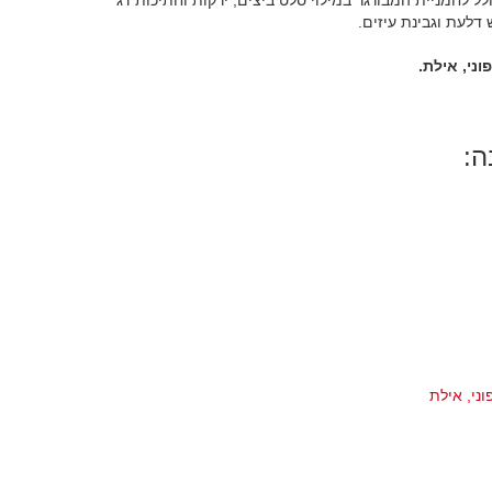
ולל לחמניית המבורגר במילוי סלט ביצים, ירקות וחתיכות דג
 דלעת וגבינת עיזים.
ני, אילת.
ה:
ני, אילת