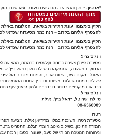
*ארכיון:
ייתכן והמידע בכתבה אינו מעודכן ו\או אינו בתוקף
הקיץ בעיצומו, עונת התיירות בשיאה, והמלונות באילת 
להצטרף אליהם בקרוב – הנה כמה מסעדות שכדאי לכם
הקיץ בעיצומו, עונת התיירות בשיאה, והמלונות באילת 
להצטרף אליהם בקרוב – הנה כמה מסעדות שכדאי לכם
וונג'ס גריל
מסעדת פיוז'ן צעירה ברוחה וקלאסית ברמתה, המציעה לקו
הרחוק. המסעדה, הממוקמת בטיילת מלון רויאל ביץ' שבאיל
האוכל במקום כשר, הצוות אדיב, והמנות מוכנות מול עינ
לשולחן במנות גדולות ומשותפות. בין המנות המומלצות: סל
כבד אווז מוקפצים ברוטב דובדבנים ולמון גראס; עוף בנוס
וונג'ס גריל
טיילת ישרוטל, רויאל ביץ', אילת
08-6368989
רטרו
מסעדת רטרו, השוכנת במלון מרידיאן אילת, מציעה תפרי
המזרח התיכון, בשילוב מיטב חומרי הגלם. התפריט ברטרו
וניחוחות המטבח הביתי של פעם, שנוצרו בסגנון הכנה עכש