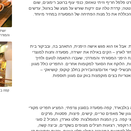
רט פלפל חריף וזיתי טאזוס; כנפי עוף ברוטב רימונים, שום
גש עם מגדל תפו''א ובטטה; קדרת טלה עם ירקות שורש על מצע של בורגול, עדשים
',' הכוללת את כל מנות הפתיחה של המסעדה במחיר מיוחד.
יושי
והמודרנ
 אבל אז הוא פגש אישה היפנית, התאהב בה, ובביקור בית
ר לארץ – הקים באילת את יושידה, מסעדה וחנות למוצרי
 היפני המסורתי והמודרני, שעברו התאמה לטעם ולחיך
חות, הלוקח את הסועד למקומות אחרים. התפריט כולל מגוון
 תבשילי קארי אדום/צהוב/ירוק בחלב קוקוס; קושיאקי –
 אטריות בצים מוקפצות בווק עם מגוון תוספות.
קפה בו
ה בולבארד, קפה-מסעדה בסגנון צרפתי, המציע תפריט מקורי
גוון של מאפים טריים, קישים, פיצות, פסטות, מרקים
וכריכים - הכל מוכן במקום, לצד קינוחים מעולים ומגוון סוגי קפה. בין המנות המומלצות: סלט גארדן, המכיל 2 סוגי
 רוקפור, רצועות חצילים מצופים בשקדים, וביצה קשה,