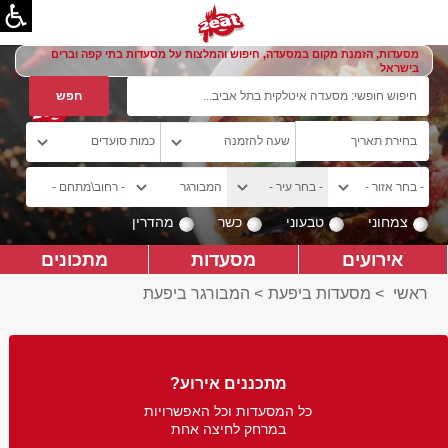
מסעדות, הזמנת מקום במסעדה, חיפוש והמלצות על מסעדות בתי קפה וברים
בישראל
צמחוני
טבעוני
כשר
מהדרין
אירועים
מסעדות
מתכונים
ראשי
>
מסעדות ביפעת
>
המבורגר ביפעת
מתכננים אירוע?
כל המסעדות וכל האפשרויות
במרחק לחיצה אחת