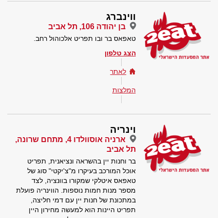
ווינברג
בן יהודה 106, תל אביב
טאפאס בר ובו תפריט אלכוהול רחב.
הצג טלפון
לאתר
המלצות
וינריה
ארניה אוסוולדו 4, מתחם שרונה,
תל אביב
בר וחנות יין בהשראה ונציאנית, תפריט
אוכל המורכב בעיקרו מ"צ'יקטי" סוג של
טאפאס איטלקי שמקורו בוונציה, לצד
מספר מנות חמות נוספות. הווינריה פועלת
במתכונת של חנות יין עם דמי חליצה,
תפריט היינות הוא למעשה מחירון היין