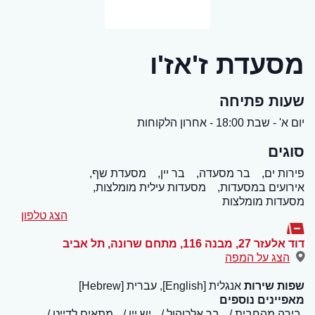
מסעדת ז'אז'ו
שעות פתיחה
יום א' - שבת 18:00 - אחרון הלקוחות
סוגים
פירות ים,
בר מסעדה,
בר יין,
מסעדת שף,
אירועים במסעדות,
מסעדות עילית מומלצות,
מסעדות מומלצות
הצג טלפון
דוד אלעזר 27, מבנה 116, מתחם שרונה
,
תל אביב
הצג על המפה
שפות שירות
אנגלית [English], עברית [Hebrew]
מאפיינים נוספים
בירה מהחבית
בר אלכוהול
יש יין
מתאים לדייט