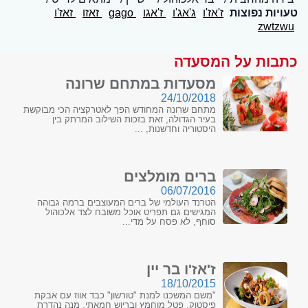
טעויות נפוצות
ז'אז'ו
ג'אג'ו
ז'אגו
gago
זאזו
זאז'ו
zwtzwu
כתבות על המסעדה
מסעדות במתחם שרונה
24/10/2018
מתחם שרונה המחודש הפך לאטרקציה הכי מבוקשת
בעיר הגדולה, זאת בזכות השילוב המרתק בין
היסטוריה וחדשנות, ...
ברים מומלצים
06/07/2016
הטרנד העולמי של ברים המעוצבים ברמה גבוהה
המגישים גם תפריט אוכל משובח לצד אלכוהול
סוחף, לא פסח על מדי...
ז'אז'ו בר יין
18/10/2015
"משם המשכנו למנת "טורשון" כבד אווז עם אבקת
פיסטוק, פטל מוחמץ ובריוש חמאתי. מנה נהדרת