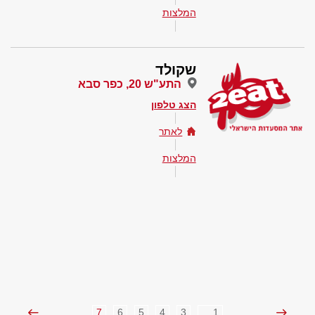
המלצות
שקולד
התע"ש 20, כפר סבא
הצג טלפון
לאתר
המלצות
7
6
5
4
3
1 ...