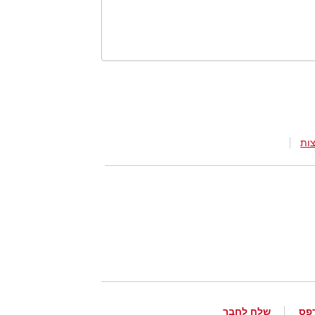
ות
פס
שלח לחבר