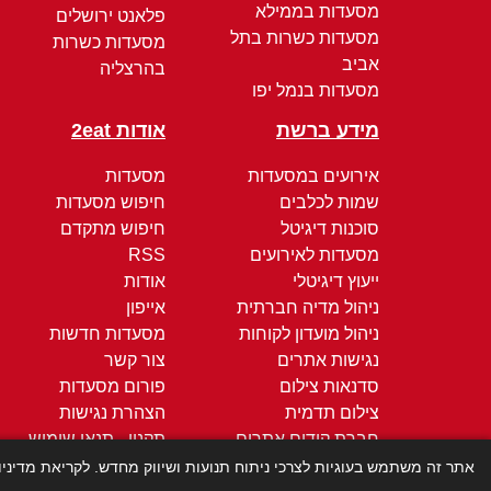
מסעדות בממילא
פלאנט ירושלים
מסעדות כשרות בתל
מסעדות כשרות
אביב
בהרצליה
מסעדות בנמל יפו
מידע ברשת
אודות 2eat
אירועים במסעדות
מסעדות
שמות לכלבים
חיפוש מסעדות
סוכנות דיגיטל
חיפוש מתקדם
מסעדות לאירועים
RSS
ייעוץ דיגיטלי
אודות
ניהול מדיה חברתית
אייפון
ניהול מועדון לקוחות
מסעדות חדשות
נגישות אתרים
צור קשר
סדנאות צילום
פורום מסעדות
צילום תדמית
הצהרת נגישות
חברת קידום אתרים
תקנון - תנאי שימוש
קידום ממומן
מדיניות הפרטיות
אתר זה משתמש בעוגיות לצרכי ניתוח תנועות ושיווק מחדש. לקריאת מדיני