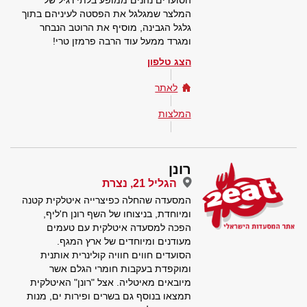
הסועדים נהנים ממופע בלתי רגיל של
המלצר שמגלגל את הפסטה לעיניהם בתוך
גלגל הגבינה, מוסיף את הרוטב הנבחר
ומגרד ממעל עוד הרבה פרמזן טרי!
הצג טלפון
לאתר
המלצות
רונן
הגליל 21, נצרת
המסעדה שהחלה כפיצרייה איטלקית קטנה
ומיוחדת, בניצוחו של השף רונן ח'ליף,
הפכה למסעדה איטלקית עם טעמים
מעודנים ומיוחדים של ארץ המגף.
הסועדים חווים חוויה קולינרית אותנית
ומוקפדת בעקבות חומרי הגלם אשר
מיובאים מאיטליה. אצל "רונן" האיטלקית
תמצאו בנוסף גם בשרים ופירות ים, מנות