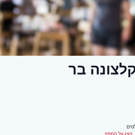
לצונה בר
טים
הצג על המפה