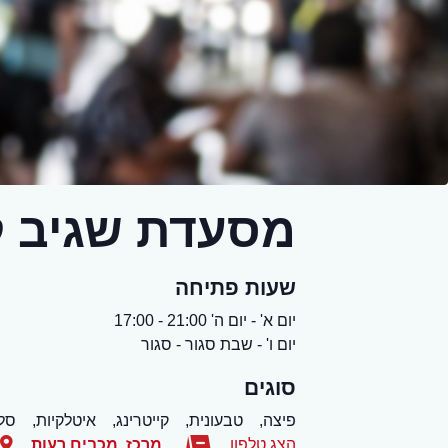
מסעדת שגיב ק
שעות פתיחה
יום א' - יום ה' 21:00 - 17:00
יום ו' - שבת סגור - סגור
סוגים
פיצה,
טבעונית,
קייטרינג,
איטלקיות,
סל
הצג טלפון
מרכז
,
מכבים רעות