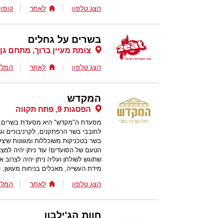
הצג טלפון
לאתר
קופון
בשרים על גחלים
צומת מעיין ברוך, מתחם גן 
הצג טלפון
לאתר
המלצ
המקדש
הפסגות 9, פתח תקווה
מסעדת ה"מקדש" היא מסעדת בשרים, ע
לחובבי בשר הרפתקנים, לקרניבורים וגם
בשר בטכניקות משוכללות ומגוונות שיצ
הטעם של הסועדים! עוד ניתן יהיה למצו
שתוגש לשולחן ועליה ניתן יהיה לצרוב 
מידת העשייה, מאכלים בניחוח מעושן, ו
הצג טלפון
לאתר
המלצ
חוות הג'ילבון