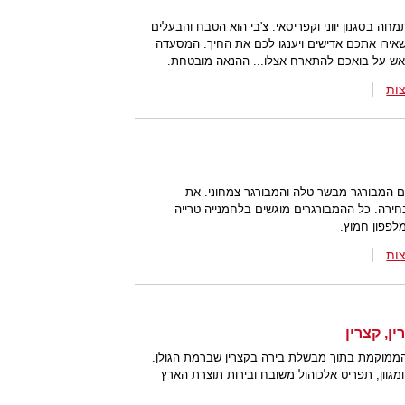
חה בסגנון יווני וקפריסאי. צ'בי הוא הטבח והבעלים
א ישאירו אתכם אדישים ויענגו לכם את החיך. המסעדה
ראש על בואכם להתארח אצלו... ההנאה מובטחת.
ות
ע יש גם המבורגר מבשר טלה והמבורגר צמחוני. את
חירה. כל ההמבורגרים מוגשים בלחמנייה טרייה
לפפון חמוץ.
ות
ן, קצרין
הממוקמת בתוך מבשלת בירה בקצרין שברמת הגולן.
מגוון, תפריט אלכוהול משובח ובירות תוצרת הארץ