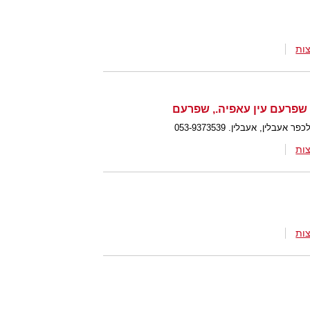
ות
, שפרעם עין עאפיה., שפרעם
בלין, אעבלין. 053-9373539
ות
ות