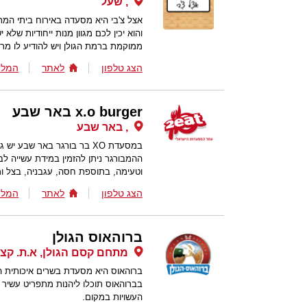
, שעל
אצל צ'בי היא מסעדה באירוח ביתי המתמ
והוא יכין לכם מגוון מנות ייחודיות של
ממוקמת ברמת הגולן ויש להודיע לו מ
הצג טלפון
לאתר
המלצ
x.o burger באר שבע
, באר שבע
במסעדת XO בר בורגר באר שב
ההמבורגר ניתן להזמין במידת עשייה לב
וטעימה, בתוספת חסה, עגבניה, בצל ומ
הצג טלפון
לאתר
המלצ
ברוהאוס הגולן
מתחם קסם הגולן, א.ת. קצרי
ברוהאוס היא מסעדת בשרים איכותית 
בברוהאוס תוכלו ליהנות מתפריט עשיר ו
העשויות במקום.