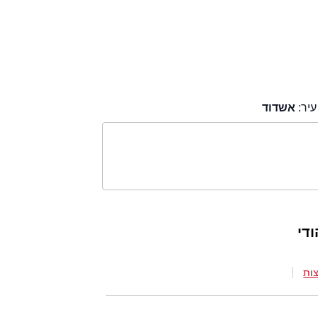
יר:
אשדוד
די
ות