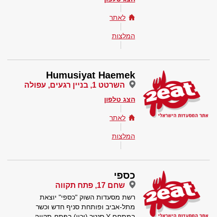
לאתר
המלצות
Humusiyat Haemek
השרטט 1, בניין רגעים, עפולה
הצג טלפון
לאתר
המלצות
כספי
שחם 17, פתח תקווה
רשת מסעדות השוק "כספי" יוצאת
מתל-אביב ופותחת סניף חדש וכשר
במתחם Y סנטר (יכין) בפתח-תקווה.