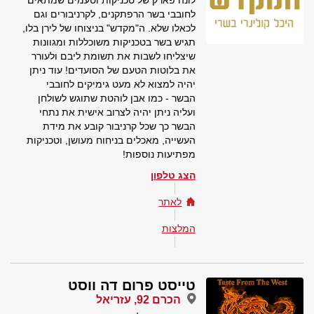
לונה פארק של טכניקות וטעמים שמתאים
לחובבי בשר הרפתקנים, לקרניבורים וגם
לכאלו שלא. ה"מקדש" בניצוחו של לירן בלו,
תגיש בשר בטכניקות משוכללות ומגוונות
שיצליחו לשבות את תשומת ליבם ולעורר
את בלוטות הטעם של הסועדים! עוד ניתן
יהיה למצוא לא מעט גימיקים לחובבי
הבשר - כמו אבן לוהטת שתוגש לשולחן
ועליה ניתן יהיה לצרוב אישית את נתחי
הבשר כך שכל קרניבור קובע את מידת
העשייה, מאכלים בניחוח מעושן, וטכניקות
מפתיעות נוספות!
הצג טלפון
לאתר
המלצות
טייסט פרום דה ווסט
הכרם 92, עזריאל