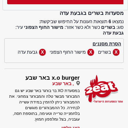
מסעדות בשרים בגבעת עדה
נמצאו
6
תוצאות העונות על החיפוש שביקשת:
סוג:
בשרים
כשר ולא כשר אזור:
מישור החוף הצפוני
עיר:
גבעת עדה
הסרת מסננים
בשרים
מישור החוף הצפוני
גבעת עדה
x.o burger באר שבע
, באר שבע
במסעדת XO בר בורגר באר שבע יש גם
המבורגר מבשר טלה והמבורגר צמחוני. את
ההמבורגר ניתן להזמין במידת עשייה
לבחירה. כל ההמבורגרים מוגשים
בלחמנייה טרייה וטעימה, בתוספת חסה,
עגבניה, בצל ומלפפון חמוץ.
הצג טלפון