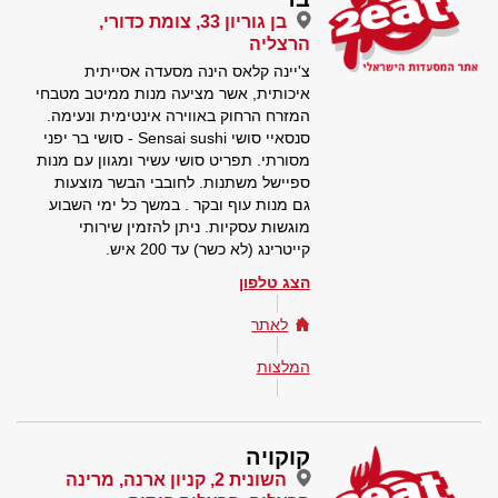
בן גוריון 33, צומת כדורי,
הרצליה
צ'יינה קלאס הינה מסעדה אסייתית
איכותית, אשר מציעה מנות ממיטב מטבחי
המזרח הרחוק באווירה אינטימית ונעימה.
סנסאיי סושי Sensai sushi - סושי בר יפני
מסורתי. תפריט סושי עשיר ומגוון עם מנות
ספיישל משתנות. לחובבי הבשר מוצעות
גם מנות עוף ובקר . במשך כל ימי השבוע
מוגשות עסקיות. ניתן להזמין שירותי
קייטרינג (לא כשר) עד 200 איש.
הצג טלפון
לאתר
המלצות
קוקויה
השונית 2, קניון ארנה, מרינה