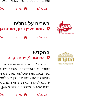
וטעימה, בתוספת חסה, עגבניה, בצל ומ
הצג טלפון
לאתר
המלצ
בשרים על גחלים
צומת מעיין ברוך, מתחם גן 
הצג טלפון
לאתר
המלצ
המקדש
הפסגות 9, פתח תקווה
מסעדת ה"מקדש" היא מסעדת בשרים, ע
לחובבי בשר הרפתקנים, לקרניבורים וגם
בשר בטכניקות משוכללות ומגוונות שיצ
הטעם של הסועדים! עוד ניתן יהיה למצו
שתוגש לשולחן ועליה ניתן יהיה לצרוב 
מידת העשייה, מאכלים בניחוח מעושן, ו
הצג טלפון
לאתר
המלצ