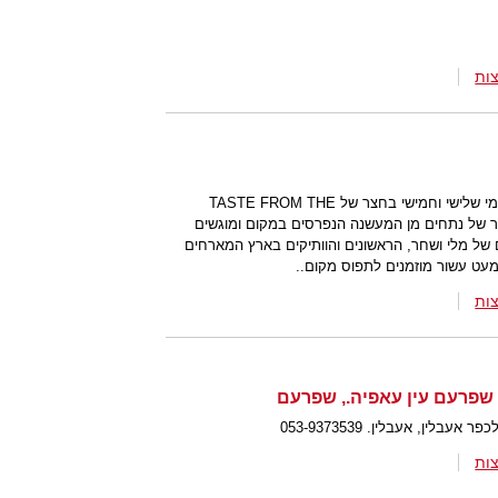
ות
במושב עזריאל בשרון פעמים בשבוע בימי שלישי וחמישי בחצר של TASTE FROM THE
 מבחר של נתחים מן המעשנה הנפרסים במקום ומוגשים
של מלי ושחר, הראשונים והוותיקים בארץ המארחים
עט עשור מוזמנים לתפוס מקום..
ות
, שפרעם עין עאפיה., שפרעם
בלין, אעבלין. 053-9373539
ות