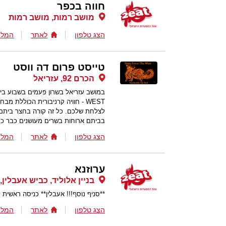
חווה בכפר
מושב רמות, מושב רמות
הצג טלפון
לאתר
המלצ
טייסט פרום דה ווסט
הכרם 92, עזריאל
WEST - חוויה קרניבורית הכוללת
לצלחת שלכם. כל זה קורה בחצר ביתם 
בביתם ארוחות בשרים מעושנים כבר כמ
הצג טלפון
לאתר
המלצ
ערוזנא
בניין אלוליד, כביש אעבלין
**סניף נוסף!!! אעבלין** כניסה ראשית לכפר אע
הצג טלפון
לאתר
המלצ