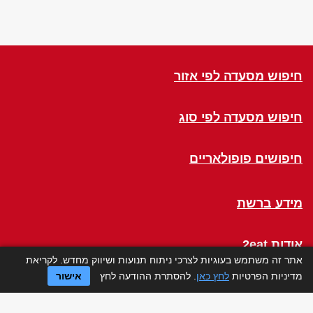
חיפוש מסעדה לפי אזור
חיפוש מסעדה לפי סוג
חיפושים פופולאריים
מידע ברשת
אודות 2eat
אתר זה משתמש בעוגיות לצרכי ניתוח תנועות ושיווק מחדש. לקריאת
מדיניות הפרטיות
לחץ כאן
. להסתרת ההודעה לחץ
אישור
Click a Table