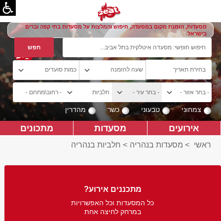
מסעדות, הזמנת מקום במסעדה, חיפוש והמלצות על מסעדות בתי קפה וברים
בישראל
צמחוני
טבעוני
כשר
מהדרין
אירועים
מסעדות
מתכונים
ראשי
>
מסעדות בנהריה
>
חלביות בנהריה
מתכננים אירוע?
כל המסעדות וכל האפשרויות
במרחק לחיצה אחת