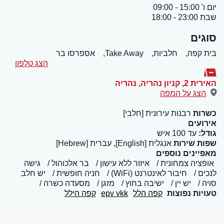
יום ו' 15:00 - 09:00
שבת 23:00 - 18:00
סוגים
בית קפה,
חלביות,
Take Away,
אספרסו בר
הצג טלפון
האירית 2, קניון נהריה
,
נהריה
הצג על המפה
כשרות
רבנות עירונית [חלבי]
אירועים
גודל:
עד 100 איש
שפות שירות
אנגלית [English], עברית [Hebrew]
מאפיינים נוספים
אופציה צמחונית
איזור ללא עישון
בר אלכוהול
גישה
לנכים
חיבור לאינטרנט (WiFi)
חניה חופשית
יש חלב
סויה
יש יין
ישיבה בחוץ
מזגן
מסעדה כשרה
טעויות נפוצות
קפה הלל
epv vkk
קפה הילל