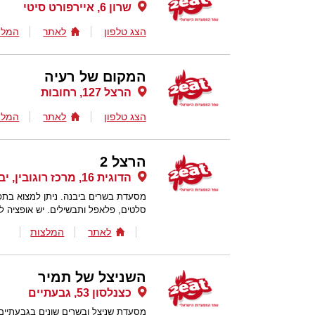
שרון 6, איירפורט סיטי
הצג טלפון
לאתר
המלצ
המקום של רעיה
הרצל 127, רחובות
הצג טלפון
לאתר
המלצ
הרצל 2
הדוגית 16, מרכז רוגובין, יבנה
מסעדת בשרים ביבנה. ניתן למצוא בתפרי
סלטים, פלאפל ותבשילים. יש אופציה ל
לאתר
המלצות
השניצל של תמיר
כצנלסון 53, גבעתיים
מסעדת שניצל ובשרים שונים בגבעתיים