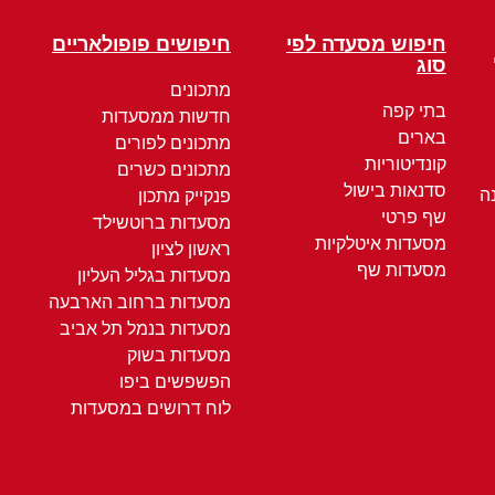
חיפוש מסעדה לפי
חיפושים פופולאריים
סוג
מתכונים
בתי קפה
חדשות ממסעדות
בארים
מתכונים לפורים
קונדיטוריות
מתכונים כשרים
סדנאות בישול
ה
פנקייק מתכון
שף פרטי
מסעדות ברוטשילד
מסעדות איטלקיות
ראשון לציון
מסעדות שף
מסעדות בגליל העליון
מסעדות ברחוב הארבעה
מסעדות בנמל תל אביב
מסעדות בשוק
הפשפשים ביפו
לוח דרושים במסעדות