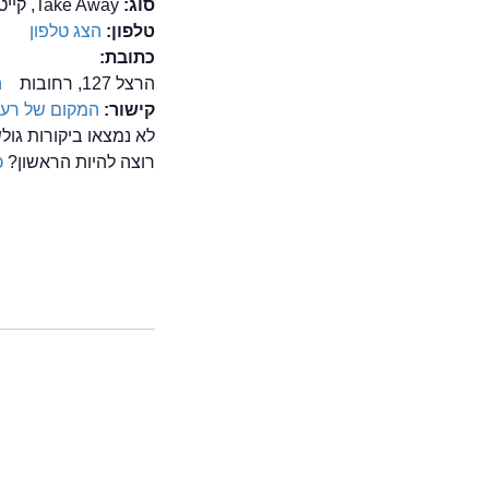
סוג:
Take Away, קייטרינג, שניצל, תבשילים
טלפון:
הצג טלפון
כתובת:
הרצל 127, רחובות
ה
קישור:
המקום של רעי
לא נמצאו ביקורות גו
רוצה להיות הראשון?
כ