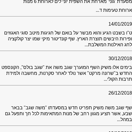
מסעדת 'גוני' מארחת את השפית יוני לים לארוחת 6 מנות
ארוחת טעימות ד...
14/01/2019
ט"ו בשבט הגיע והוא מבשר על בואם של חגיגות מיטב סוגי האגוזים
ופירות היבשים תוצרת הארץ. שף קונדיטור מיקי שמו יצר קולקציה
לחג האילנות המשלבת...
30/12/2018
בימים אלו משיק השף המוערך שגב משה את "שגב בולס", הקונספט
החדש ב"שרונה מרקט" אשר נולד לאחר סקרנות, מחשבה ולמידת
תרבות הקולי...
26/12/2018
שף שגב משה משיק תפריט חדש במסעדתו "משה שגב" בבאר
שבע, אשר תציע מגוון רחב של מנות המתאימות לכל חך ותפעל גם
במהל...