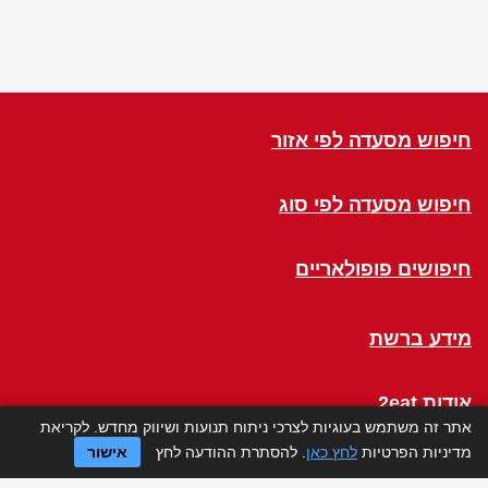
חיפוש מסעדה לפי אזור
חיפוש מסעדה לפי סוג
חיפושים פופולאריים
מידע ברשת
אודות 2eat
אתר זה משתמש בעוגיות לצרכי ניתוח תנועות ושיווק מחדש. לקריאת
מדיניות הפרטיות
לחץ כאן
. להסתרת ההודעה לחץ
אישור
Click a Table