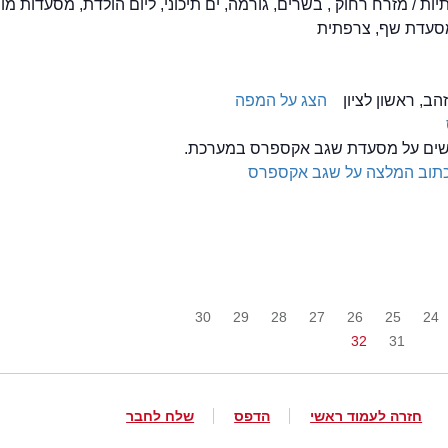
יות / מזרח רחוק , בשרים, גורמה, ים תיכוני, ליום הולדת, מסעדות מו
מסעדת שף, צרפתית
הצג על המפה
ולשים על מסעדת שגב אקספרס במערכת.
תוב המלצה על שגב אקספרס
30
29
28
27
26
25
24
32
31
חזרה לעמוד ראשי
הדפס
שלח לחבר