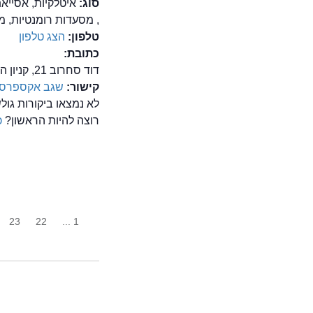
סוג:
איטלקיות, אסייאת
, מסעדות רומנטיות, 
טלפון:
הצג טלפון
כתובת:
דוד סחרוב 21, קניון הזהב, ראשון לציון
קישור:
שגב אקספרס
לא נמצאו ביקורות ג
רוצה להיות הראשון?
כ
23
22
1 ...