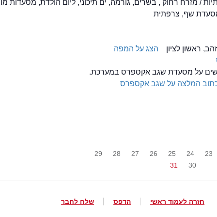
יות / מזרח רחוק , בשרים, גורמה, ים תיכוני, ליום הולדת, מסעדות מו
מסעדת שף, צרפתית
הצג על המפה
ולשים על מסעדת שגב אקספרס במערכת.
תוב המלצה על שגב אקספרס
29
28
27
26
25
24
23
31
30
חזרה לעמוד ראשי
הדפס
שלח לחבר