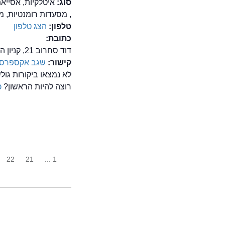
סוג:
איטלקיות, אסייאת
, מסעדות רומנטיות, 
טלפון:
הצג טלפון
כתובת:
דוד סחרוב 21, קניון הזהב, ראשון לציון
קישור:
שגב אקספרס
לא נמצאו ביקורות ג
רוצה להיות הראשון?
כ
22
21
1 ...