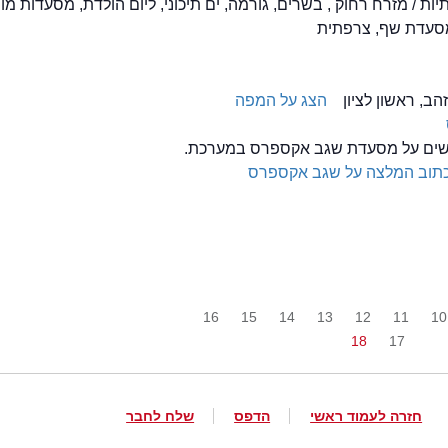
יות / מזרח רחוק , בשרים, גורמה, ים תיכוני, ליום הולדת, מסעדות מו
מסעדת שף, צרפתית
הצג על המפה
ולשים על מסעדת שגב אקספרס במערכת.
תוב המלצה על שגב אקספרס
16
15
14
13
12
11
10
18
17
חזרה לעמוד ראשי
הדפס
שלח לחבר