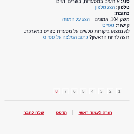
סוג:
אירועים במסעדות, בשרים, דגים
טלפון:
הצג טלפון
כתובת:
משק 104, אמונים
הצג על המפה
קישור:
ספייס
לא נמצאו ביקורות גולשים על מסעדת ספייס במערכת.
רוצה להיות הראשון?
כתוב המלצה על ספייס
8
7
6
5
4
3
2
1
חזרה לעמוד ראשי
הדפס
שלח לחבר