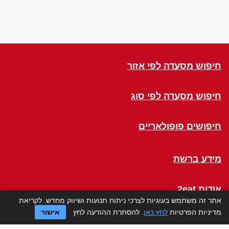
חיפוש מסעדה לפי אזור
חיפוש מסעדה לפי סוג
חיפושים פופולאריים
מידע ברשת
אודות 2eat
אתר זה משתמש בעוגיות לצרכי ניתוח תנועות ושיווק מחדש. לקריאת
מדיניות הפרטיות
לחץ כאן
. להסתרת ההודעה לחץ
אישור
Click a Table