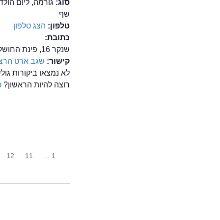
סוג:
גורמה, ליום הול
שף
טלפון:
הצג טלפון
כתובת:
שנקר 16, פינת החושלים, הרצליה פיתוח
קישור:
שגב ארט הרצ
לא נמצאו ביקורות גו
רוצה להיות הראשון?
כ
12
11
1 ...