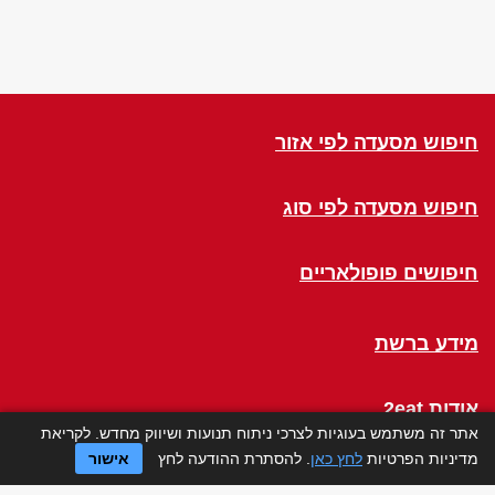
חיפוש מסעדה לפי אזור
חיפוש מסעדה לפי סוג
חיפושים פופולאריים
מידע ברשת
אודות 2eat
אתר זה משתמש בעוגיות לצרכי ניתוח תנועות ושיווק מחדש. לקריאת
מדיניות הפרטיות
לחץ כאן
. להסתרת ההודעה לחץ
אישור
Click a Table