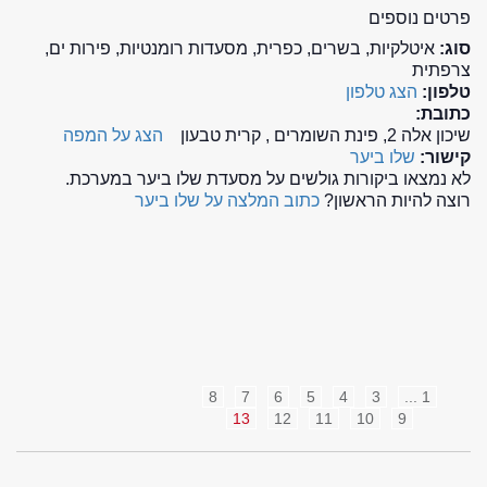
פרטים נוספים
סוג:
איטלקיות, בשרים, כפרית, מסעדות רומנטיות, פירות ים,
צרפתית
טלפון:
הצג טלפון
כתובת:
שיכון אלה 2, פינת השומרים , קרית טבעון
הצג על המפה
קישור:
שלו ביער
לא נמצאו ביקורות גולשים על מסעדת שלו ביער במערכת.
רוצה להיות הראשון?
כתוב המלצה על שלו ביער
8
7
6
5
4
3
1 ...
13
12
11
10
9