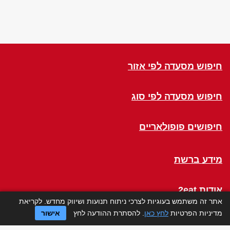
חיפוש מסעדה לפי אזור
חיפוש מסעדה לפי סוג
חיפושים פופולאריים
מידע ברשת
אודות 2eat
אתר זה משתמש בעוגיות לצרכי ניתוח תנועות ושיווק מחדש. לקריאת
מדיניות הפרטיות
לחץ כאן
. להסתרת ההודעה לחץ
אישור
Click a Table