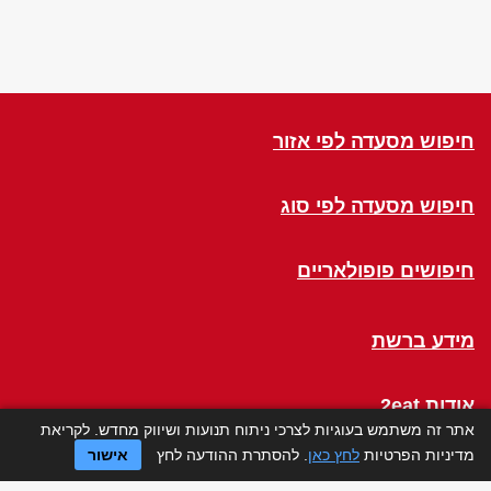
חיפוש מסעדה לפי אזור
חיפוש מסעדה לפי סוג
חיפושים פופולאריים
מידע ברשת
אודות 2eat
אתר זה משתמש בעוגיות לצרכי ניתוח תנועות ושיווק מחדש. לקריאת
מדיניות הפרטיות
לחץ כאן
. להסתרת ההודעה לחץ
אישור
Click a Table