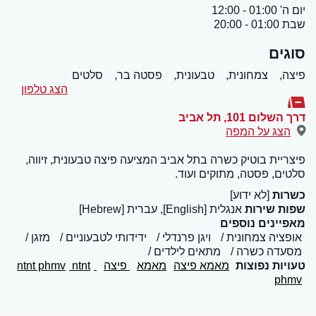
יום ה' 01:00 - 12:00
שבת 01:00 - 20:00
סוגים
פיצה,
צמחונית,
טבעונית,
פסטה בר,
סלטים
הצג טלפון
דרך השלום 101
,
תל אביב
הצג על המפה
פיצריית בוטיק כשרה בתל אביב המציעה פיצה טבעונית, זיווה,
סלטים, פסטה, מתוקים ועוד.
כשרות
[לא ידוע]
שפות שירות
אנגלית [English], עברית [Hebrew]
מאפיינים נוספים
אופציה צמחונית
ויגן פרנדלי
ידידותי לטבעוניים
מזגן
מסעדה כשרה
מתאים לילדים
טעויות נפוצות
מאמא פיצה
מאמא
פיצה
ntnt phmv
ntnt
phmv