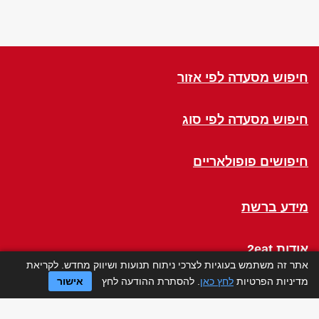
חיפוש מסעדה לפי אזור
חיפוש מסעדה לפי סוג
חיפושים פופולאריים
מידע ברשת
אודות 2eat
אתר זה משתמש בעוגיות לצרכי ניתוח תנועות ושיווק מחדש. לקריאת
מדיניות הפרטיות
לחץ כאן
. להסתרת ההודעה לחץ
אישור
Click a Table