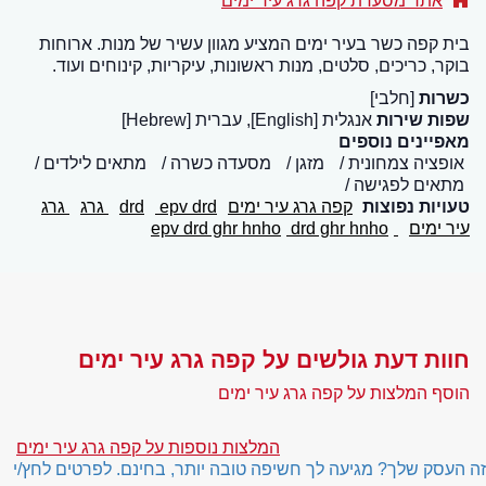
אתר מסעדת קפה גרג עיר ימים
בית קפה כשר בעיר ימים המציע מגוון עשיר של מנות. ארוחות
בוקר, כריכים, סלטים, מנות ראשונות, עיקריות, קינוחים ועוד.
כשרות
[חלבי]
שפות שירות
אנגלית [English], עברית [Hebrew]
מאפיינים נוספים
אופציה צמחונית
מזגן
מסעדה כשרה
מתאים לילדים
מתאים לפגישה
טעויות נפוצות
קפה גרג עיר ימים
epv drd
drd
גרג
גרג
עיר ימים
epv drd ghr hnho
drd ghr hnho
חוות דעת גולשים על קפה גרג עיר ימים
הוסף המלצות על קפה גרג עיר ימים
המלצות נוספות על קפה גרג עיר ימים
זה העסק שלך? מגיעה לך חשיפה טובה יותר, בחינם. לפרטים לחץ/י