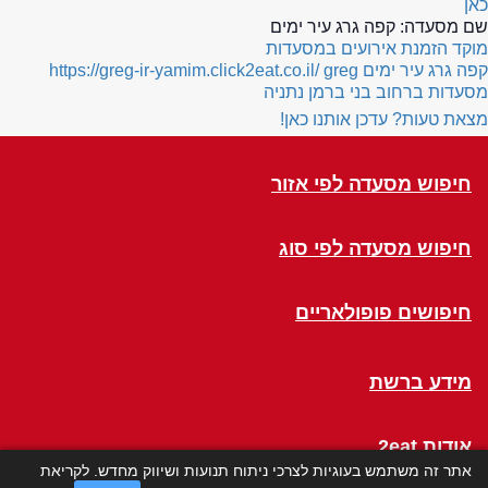
כאן
שם מסעדה:
קפה גרג עיר ימים
מוקד הזמנת אירועים במסעדות
קפה גרג עיר ימים
greg
https://greg-ir-yamim.click2eat.co.il/
מסעדות ברחוב בני ברמן נתניה
מצאת טעות? עדכן אותנו כאן!
חיפוש מסעדה לפי אזור
חיפוש מסעדה לפי סוג
חיפושים פופולאריים
מידע ברשת
אודות 2eat
אתר זה משתמש בעוגיות לצרכי ניתוח תנועות ושיווק מחדש. לקריאת