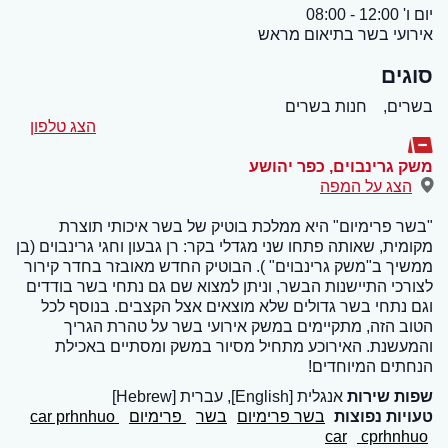
יום ו' 12:00 - 08:00
אירועי בשר בתיאום מראש
סוגים
בשרים,
חנות בשרים
הצג טלפון
משק גרינבוים
,
כפר יהושע
הצג על המפה
"בשר פרימיום" היא ממלכת בוטיק של בשר איכותי תוצרת
מקומית, שאותה פתחו שני מגדלי בקר: רן גבעון וחגי גרינבוים (בן
ממשיך ב"משק גרינבוים" ). הבוטיק החדש מאובזר בחדר קירור
לצורכי התיישנות הבשר, וניתן למצוא שם גם נתחי בשר בודדים
וגם נתחי בשר גדולים שלא מוצאים אצל הקצבים. בנוסף לכל
הטוב הזה, מתקיימים במשק אירועי בשר על טהרת הגריך
והמעשנת. האירוכע מתחיל מסיור במשק ומסתיים באכילת
הנחתים המיוחדים!
שפות שירות
אנגלית [English], עברית [Hebrew]
טעויות נפוצות
בשר פרימיום
בשר
פרימיום
car prhnhuo
car
cprhnhuo