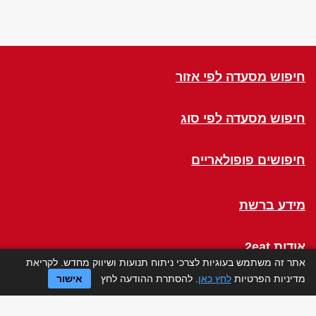
חיפוש מסעדה לפי אזור
חיפוש מסעדה לפי סוג
חיפושים פופולאריים
מידע ברשת
אודות 2eat
אתר זה משתמש בעוגיות לצרכי ניתוח תנועות ושיווק מחדש. לקריאת
מדיניות הפרטיות
לחץ כאן
. להסתרת ההודעה לחץ
אישור
Click a Table