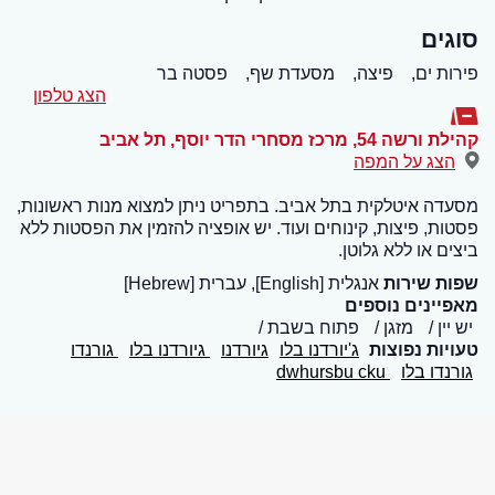
סוגים
פירות ים,
פיצה,
מסעדת שף,
פסטה בר
הצג טלפון
קהילת ורשה 54, מרכז מסחרי הדר יוסף
,
תל אביב
הצג על המפה
מסעדה איטלקית בתל אביב. בתפריט ניתן למצוא מנות ראשונות,
פסטות, פיצות, קינוחים ועוד. יש אופציה להזמין את הפסטות ללא
ביצים או ללא גלוטן.
שפות שירות
אנגלית [English], עברית [Hebrew]
מאפיינים נוספים
יש יין
מזגן
פתוח בשבת
טעויות נפוצות
ג'יורדנו בלו
גיורדנו
גיורדנו בלו
גורנדו
גורנדו בלו
dwhursbu cku