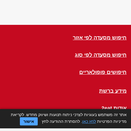
חיפוש מסעדה לפי אזור
חיפוש מסעדה לפי סוג
חיפושים פופולאריים
מידע ברשת
אודות 2eat
אתר זה משתמש בעוגיות לצרכי ניתוח תנועות ושיווק מחדש. לקריאת
מדיניות הפרטיות
לחץ כאן
. להסתרת ההודעה לחץ
אישור
Click a Table