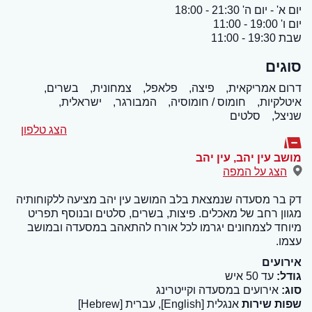
יום א' - יום ה' 21:30 - 18:00
יום ו' 19:00 - 11:00
שבת 19:30 - 11:00
סוגים
דרום אמריקאית,
פיצה,
פלאפל,
צמחונית,
בשרים,
איטלקיות,
חומוס / חומוסיה,
המבורגר,
ישראלית,
שניצל,
סלטים
הצג טלפון
מושב עין יהב
,
עין יהב
הצג על המפה
דק בר מסעדה שנמצאת בלב המושב עין יהב מציעה ללקוחותיה
מגוון רחב של מאכלים. פיצות, בשרים, סלטים ובנוסף תפריט
מיוחד לצמחונים יגרמו לכל אורח להתאהב במסעדה ובמושב
עצמו.
אירועים
גודל:
עד 50 איש
סוג:
אירועים במסעדה וקייטרינג
שפות שירות
אנגלית [English], עברית [Hebrew]