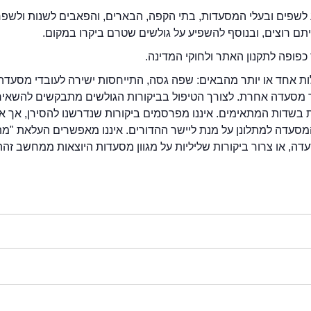
לשפים ובעלי המסעדות, בתי הקפה, הבארים, והפאבים לשנות ולשפ
ייתם רוצים, ובנוסף להשפיע על גולשים שטרם ביקרו במקום.
כפופה לתקנון האתר ולחוקי המדינה.
לות אחד או יותר מהבאים: שפה גסה, התייחסות ישירה לעובדי מסעדה
ור מסעדה אחרת. לצורך הטיפול בביקורות הגולשים מתבקשים להשאיר
בשדות המתאימים. איננו מפרסמים ביקורות שנדרשנו להסירן, אך אנ
סעדה למתלונן על מנת ליישר ההדורים. איננו מאפשרים העלאת "מ
דה, או צרור ביקורות שליליות על מגוון מסעדות היוצאות ממחשב זהה