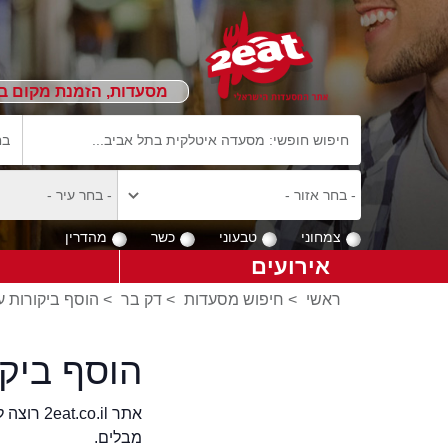
מסעדות, הזמנת מקום ב
צמחוני
טבעוני
כשר
מהדרין
אירועים
ראשי
>
חיפוש מסעדות
>
דק בר
>
הוסף ביקורות ע
הוסף ביק
אתר .il
מבלים.