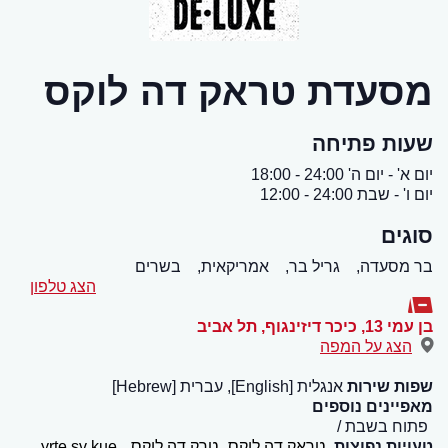
מסעדת טראק דה לוקס
שעות פתיחה
יום א' - יום ה' 24:00 - 18:00
יום ו' - שבת 24:00 - 12:00
סוגים
בר מסעדה,
גריל בר,
אמריקאית,
בשרים
הצג טלפון
בן עמי 13, כיכר דיזינגוף
,
תל אביב
הצג על המפה
שפות שירות
אנגלית [English], עברית [Hebrew]
מאפיינים נוספים
פתוח בשבת
טעויות נפוצות
טראק דה לוקס
טרק דה לוקס
yrte sv kue