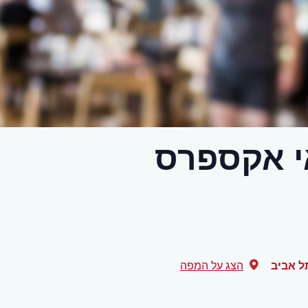
 אקספרס
ל אביב
הצג על המפה