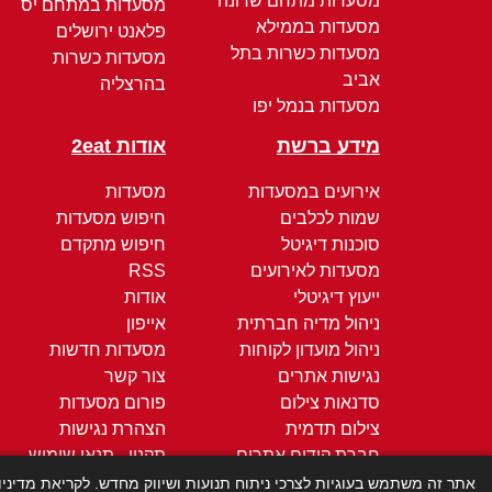
מסעדות מתחם שרונה
מסעדות במתחם יס
מסעדות בממילא
פלאנט ירושלים
מסעדות כשרות בתל
מסעדות כשרות
אביב
בהרצליה
מסעדות בנמל יפו
מידע ברשת
אודות 2eat
אירועים במסעדות
מסעדות
שמות לכלבים
חיפוש מסעדות
סוכנות דיגיטל
חיפוש מתקדם
מסעדות לאירועים
RSS
ייעוץ דיגיטלי
אודות
ניהול מדיה חברתית
אייפון
ניהול מועדון לקוחות
מסעדות חדשות
נגישות אתרים
צור קשר
סדנאות צילום
פורום מסעדות
צילום תדמית
הצהרת נגישות
חברת קידום אתרים
תקנון - תנאי שימוש
קידום ממומן
מדיניות הפרטיות
אתר זה משתמש בעוגיות לצרכי ניתוח תנועות ושיווק מחדש. לקריאת מדיני