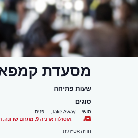
מסעדת קמפאי
שעות פתיחה
סוגים
סושי,
Take Away,
יפנית
אוסולדו ארניה 9, מתחם שרונה
,
ת
חוויה אסייתית