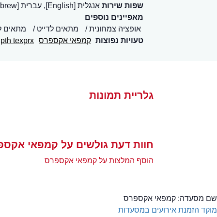
שפות שירות
אנגלית [English], עברית [Hebrew]
מאפיינים נוספים
אופציה צמחונית
מתאים לדייט
מתאים ל
טעויות נפוצות
קמפאי אקספרס
pth texprx
גלריית תמונות
חוות דעת גולשים על קמפאי אקספ
הוסף המלצות על קמפאי אקספרס
שם מסעדה:
קמפאי אקספרס
מוקד הזמנת אירועים במסעדות